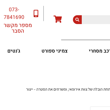
073-
7841690
מספר מקשר
הסבר
רכב מסחרי
צמיגי ספורט
ג'נטים
אלה מאפיינים את צמיגי Landsail. תכנון וייצור הצמיגים נמצאים תחת הובלה של צוות אירופאי, ומשרתים את המטרה – ייצור