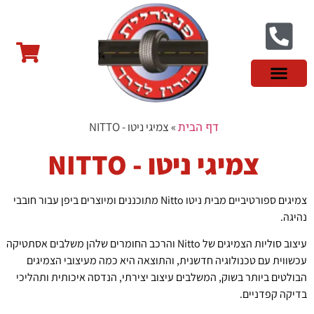
צור קשר
פנצ'ריה בראשון לציון
צמיגי שטח
צמיגים סינים
צמיגי רכב מסחרי
צמיגי ספורט
צמיגים לטסלה
צמיגים במבצע
מידע מקצועי
דף הבית
»
צמיגי ניטו - NITTO
צמיגי ניטו - NITTO
צמיגים ספורטיביים מבית ניטו Nitto מתוכננים ומיוצרים ביפן עבור חובבי
נהיגה.
עיצוב סוליות הצמיגים של Nitto והרכב החומרים שלהן משלבים אסתטיקה
עכשווית עם טכנולוגיה חדשנית, והתוצאה היא כמה מעיצובי הצמיגים
הבולטים ביותר בשוק, המשלבים עיצוב יצירתי, הנדסה איכותית ותהליכי
בדיקה קפדניים.