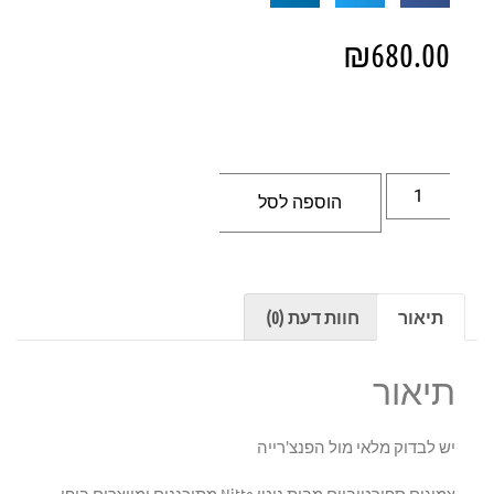
₪
680.00
הוספה לסל
תיאור
חוות דעת (0)
תיאור
יש לבדוק מלאי מול הפנצ'רייה
צמיגים ספורטיביים מבית ניטו Nitto מתוכננים ומיוצרים ביפן