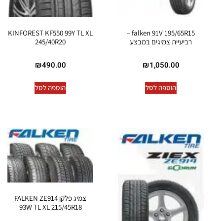
KINFOREST KF550 99Y TL XL
falken 91V 195/65R15 –
רביעיית צמיגים במבצע
245/40R20
₪
490.00
₪
1,050.00
הוספה לסל
הוספה לסל
צמיג פלקן FALKEN ZE914
93W TL XL 215/45R18