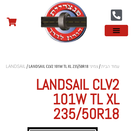
צור קשר
פנצ'ריה בראשון לציון
צמיגי שטח
צמיגים סינים
צמיגי רכב מסחרי
צמיגי ספורט
צמיגים לטסלה
צמיגים במבצע
מידע מקצועי
עמוד הבית
צמיגי LANDSAIL
/ LANDSAIL CLV2 101W TL XL 235/50R18
/
LANDSAIL CLV2
101W TL XL
235/50R18