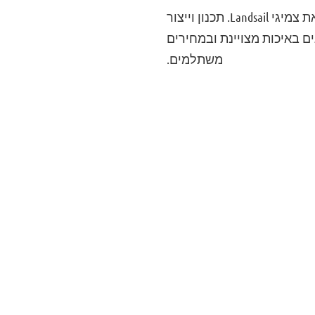
עיצוב סוליה מתוחכם, הרכב חומרים מתקדם ועמידות לאורך זמן. כל אלה מאפיינים את צמיגי Landsail. תכנון וייצור
ם באיכות מצויינת ובמחירים
משתלמים.