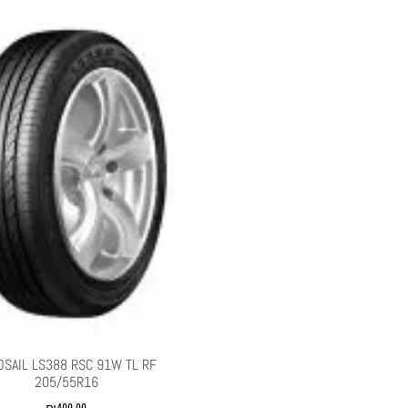
DSAIL LS388 RSC 91W TL RF
205/55R16
₪
400.00