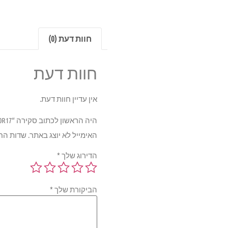
חוות דעת (0)
חוות דעת
אין עדיין חוות דעת.
היה הראשון לכתוב סקירה “LANDSAIL LS588 UHP 98W TL XL 225/50R17”
האימייל לא יוצג באתר.
שדות הח
הדירוג שלך
*
הביקורת שלך
*