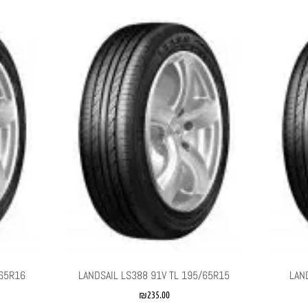
/65R16
LANDSAIL LS388 91V TL 195/65R15
LAN
₪
235.00