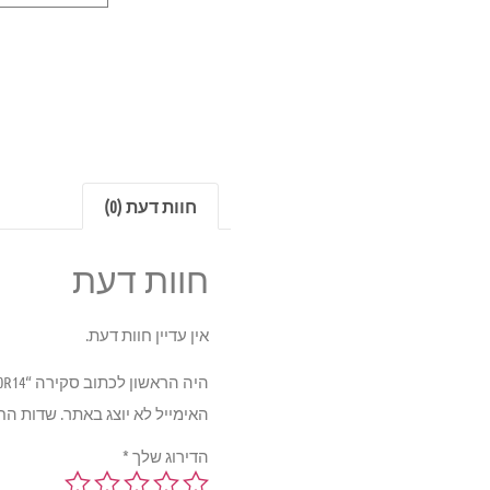
חוות דעת (0)
חוות דעת
אין עדיין חוות דעת.
היה הראשון לכתוב סקירה “YOKOHAMA AE01 81T XL ESPI 165/70R14”
האימייל לא יוצג באתר.
שדות הח
הדירוג שלך
*