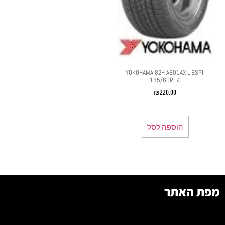
‏ YOKOHAMA 82H AE01AX L ESPI
185/60R14
₪
220.00
הוספה לסל
מפת האתר