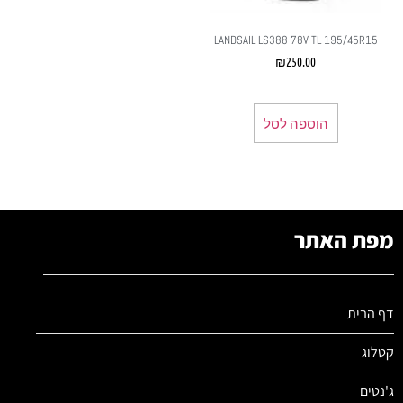
LANDSAIL LS388 78V TL 195/45R15
₪
250.00
הוספה לסל
מפת האתר
דף הבית
קטלוג
ג'נטים