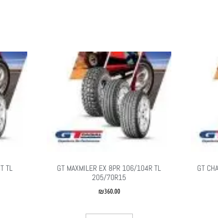
T TL
GT MAXMILER EX 8PR 106/104R TL
GT CH
205/70R15
₪
360.00