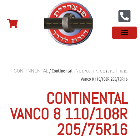
צור קשר
פנצ'ריה בראשון לציון
צמיגי שטח
צמיגים סינים
צמיגי רכב מסחרי
צמיגי ספורט
צמיגים לטסלה
צמיגים במבצע
מידע מקצועי
עמוד הבית
צמיגי קונטיננטל - CONTINNENTAL
/ Continental
/
Vanco 8 110/108R 205/75R16
CONTINENTAL
VANCO 8 110/108R
205/75R16