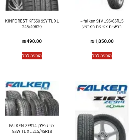
KINFOREST KF550 99Y TL XL
falken 91V 195/65R15 –
רביעיית צמיגים במבצע
245/40R20
₪
490.00
₪
1,050.00
הוספה לסל
הוספה לסל
צמיג פלקן FALKEN ZE914
93W TL XL 215/45R18