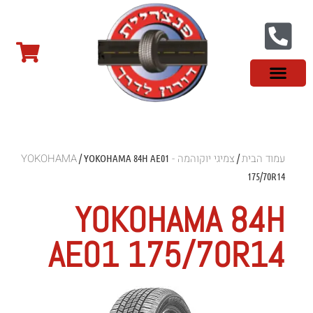
צור קשר
פנצ'ריה בראשון לציון
צמיגי שטח
צמיגים סינים
צמיגי רכב מסחרי
צמיגי ספורט
צמיגים לטסלה
צמיגים במבצע
מידע מקצועי
עמוד הבית
צמיגי יוקוהמה - YOKOHAMA
/ YOKOHAMA 84H AE01
/
175/70R14
YOKOHAMA 84H
AE01 175/70R14