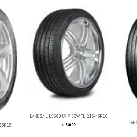
LANDSAIL LS588 UHP 86W TL 215/45R16
LAN
/55R16
₪
280.00