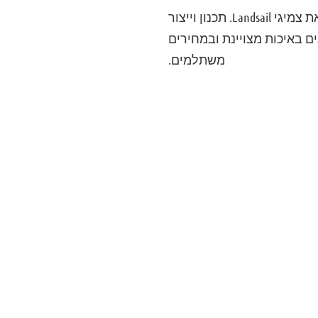
עיצוב סוליה מתוחכם, הרכב חומרים מתקדם ועמידות לאורך זמן. כל אלה מאפיינים את צמיגי Landsail. תכנון וייצור
ם באיכות מצויינת ובמחירים
משתלמים.