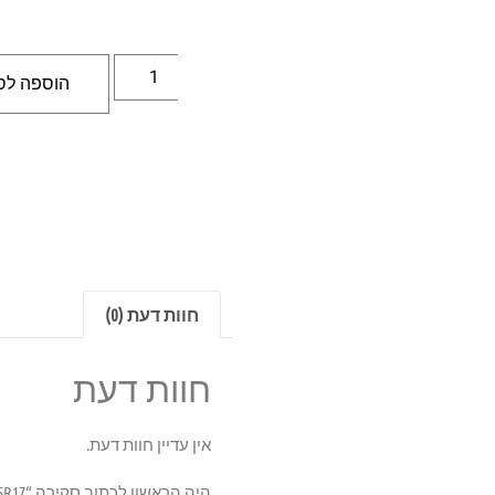
הוספה לס
חוות דעת (0)
חוות דעת
אין עדיין חוות דעת.
היה הראשון לכתוב סקירה “KUMHO 107H 245/65R17”