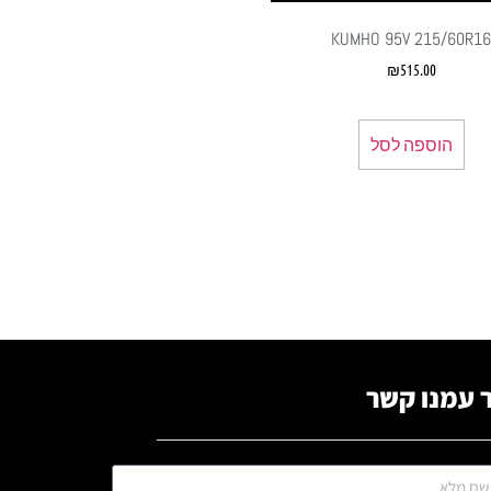
KUMHO 95V 215/60R1
₪
515.00
הוספה לסל
 עמנו קשר