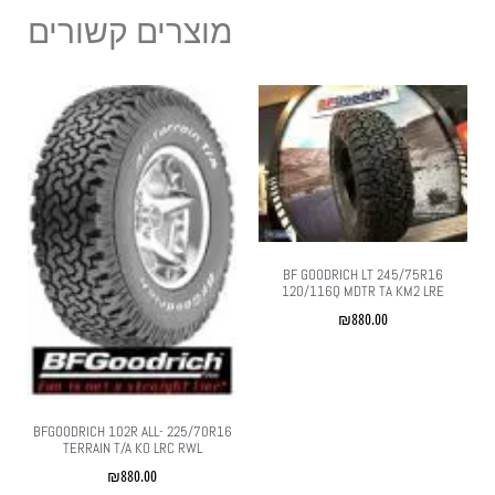
מוצרים קשורים
BF GOODRICH LT 245/75R16
120/116Q MDTR TA KM2 LRE
₪
880.00
225/70R16 ‏BFGOODRICH 102R ALL-
TERRAIN T/A KO LRC RWL
₪
880.00