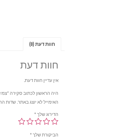
חוות דעת (0)
חוות דעת
אין עדיין חוות דעת.
היה הראשון לכתוב סקירה “צמיג הנקוק PR 104/101R TL OWL 235/75R15
האימייל לא יוצג באתר.
שדות הח
הדירוג שלך
*
הביקורת שלך
*