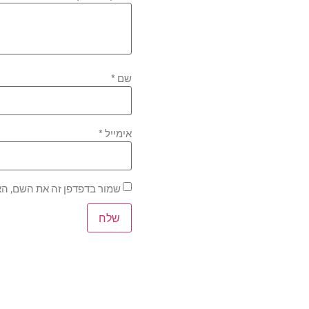
שם
*
אימייל
*
שמור בדפדפן זה את השם, הא