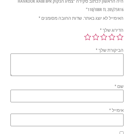
היה הראשון לכתוב סקירה “צמיג הנקוק HANKOOK RA08 8PR
110/108R TL 205/75R16”
האימייל לא יוצג באתר.
שדות החובה מסומנים
*
הדירוג שלך
*
הביקורת שלך
*
שם
*
אימייל
*