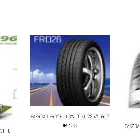
FARROAD FRD26 103W TL XL 235/55R17
₪
340.00
FARROA
3T TL