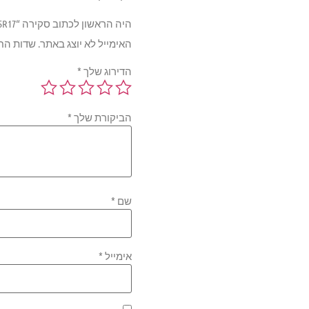
היה הראשון לכתוב סקירה “FARROAD 108H XL TL 235/65R17”
האימייל לא יוצג באתר.
שדות הח
הדירוג שלך
*
הביקורת שלך
*
שם
*
אימייל
*