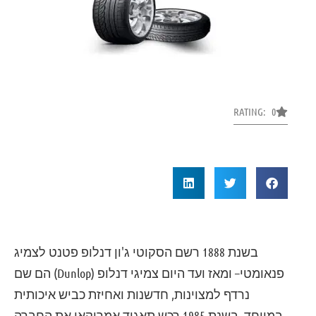
RATING: 0
בשנת 1888 רשם הסקוטי ג'ון דנלופ פטנט לצמיג
פנאומטי– ומאז ועד היום צמיגי דנלופ (Dunlop) הם שם
נרדף למצוינות, חדשנות ואחיזת כביש איכותית
במיוחד. בשנת 1985 רכש תאגיד אמריקאי את החברה