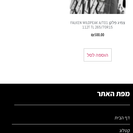
צמיג פלקן FALKEN WILDPEAK A/T01
112T TL 265/70R15
₪
500.00
הוספה לסל
מפת האתר
דף הבית
קטלוג