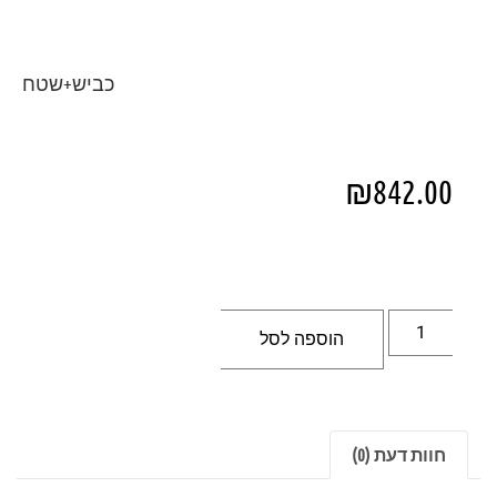
כביש+שטח
₪
842.00
הוספה לסל
חוות דעת (0)