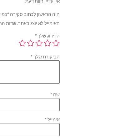
אין עדיין חוות דעת.
היה הראשון לכתוב סקירה “צמיג פלקן EAK A/T01 112T TL 265/70R15
האימייל לא יוצג באתר.
שדות הח
הדירוג שלך
*
הביקורת שלך
*
שם
*
אימייל
*