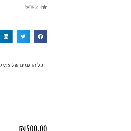
RATING: 0
₪
500.00