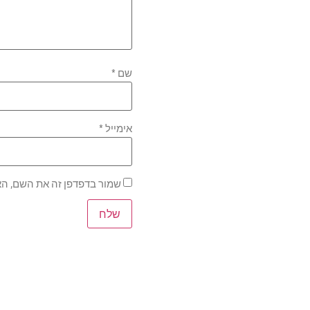
שם
*
אימייל
*
שמור בדפדפן זה את השם, הא