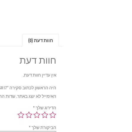
חוות דעת (0)
חוות דעת
אין עדיין חוות דעת.
היה הראשון לכתוב סקירה “Pirelli CINTURATO P7 VERDE 98W 215/55R17”
האימייל לא יוצג באתר.
שדות הח
הדירוג שלך
*
הביקורת שלך
*