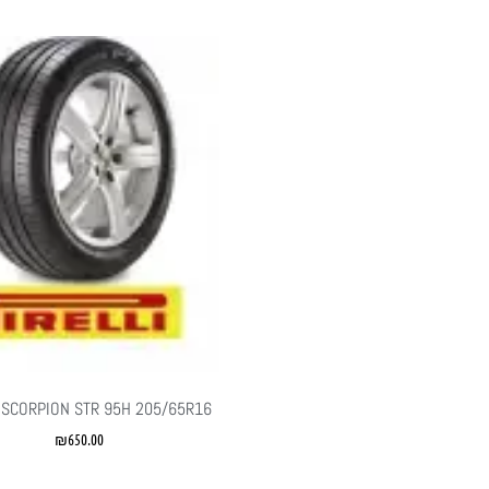
I SCORPION STR 95H 205/65R16
₪
650.00