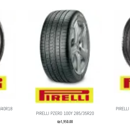
5/40R18
PIRELL
PIRELLI PZERO 100Y 285/35R20
₪
1,950.00