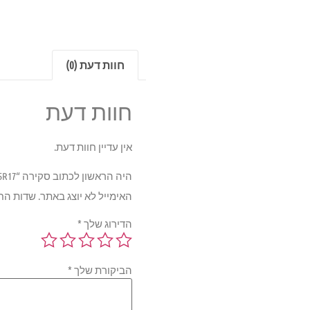
חוות דעת (0)
חוות דעת
אין עדיין חוות דעת.
היה הראשון לכתוב סקירה “Pirelli CINTURATO P7 VERDE 97Y 225/55R17”
האימייל לא יוצג באתר.
שדות הח
הדירוג שלך
*
הביקורת שלך
*