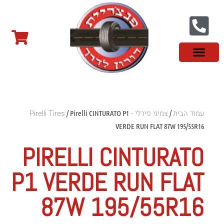
צור קשר
פנצ'ריה בראשון לציון
צמיגי שטח
צמיגים סינים
צמיגי רכב מסחרי
צמיגי ספורט
צמיגים לטסלה
צמיגים במבצע
מידע מקצועי
עמוד הבית
צמיגי פירלי - Pirelli Tires
/ Pirelli CINTURATO P1
/
VERDE RUN FLAT 87W 195/55R16
PIRELLI CINTURATO
P1 VERDE RUN FLAT
87W 195/55R16