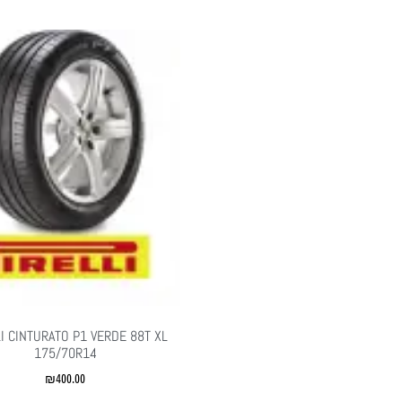
LI CINTURATO P1 VERDE 88T XL
175/70R14
₪
400.00