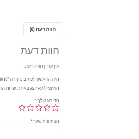
חוות דעת (0)
חוות דעת
אין עדיין חוות דעת.
היה הראשון לכתוב סקירה “Pirelli CINTURATO P1 VERDE 84H 195/50R16”
האימייל לא יוצג באתר.
שדות הח
הדירוג שלך
*
הביקורת שלך
*