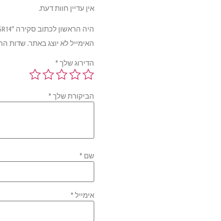
אין עדיין חוות דעת.
היה הראשון לכתוב סקירה “Pirelli 84T P1 CINT VERDE 175/65R14”
האימייל לא יוצג באתר.
שדות הח
הדירוג שלך
*
הביקורת שלך
*
שם
*
אימייל
*