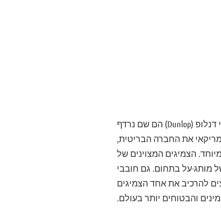
בשנת 1888 רשם הסקוטי ג'ון דנלופ פטנט לצמיג פנאומטי– ומאז ועד היום צמיגי דנלופ (Dunlop) הם שם נרדף
יכותית במיוחד. בשנת 1985 רכש תאגיד אמריקאי את החברה הבריטית,
מיוחד. הצמיגים המצוינים של
של מותג-על בתחום. גם חובבי
ים להרכיב את אחד הצמיגים
ינים והבטוחים יותר בעולם.