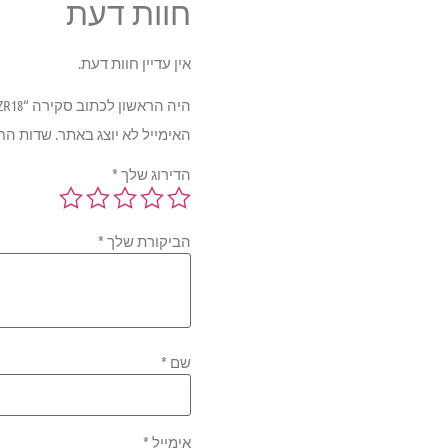
חוות דעת
אין עדיין חוות דעת.
היה הראשון לכתוב סקירה “DUNLOP 92Y SPT MAXX RT XL MFS 225/40ZR18”
האימייל לא יוצג באתר.
שדות הח
הדירוג שלך
*
הביקורת שלך
*
שם
*
אימייל
*