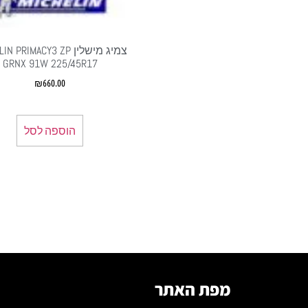
צמיג מישלין  PRIMACY3 ZP
GRNX 91W 225/45R17
₪
660.00
הוספה לסל
מפת האתר