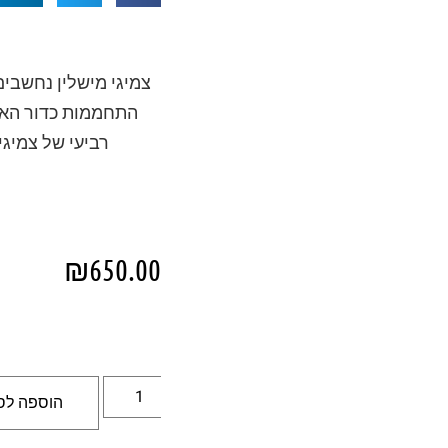
צמיגי מישלין נחשבים
התחממות כדור האר
רביעי של צמיג
₪
650.00
הוספה לס