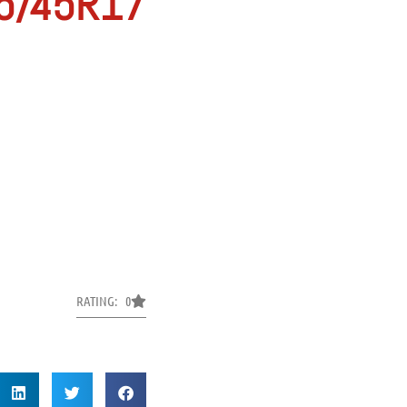
5/45R17
RATING: 0