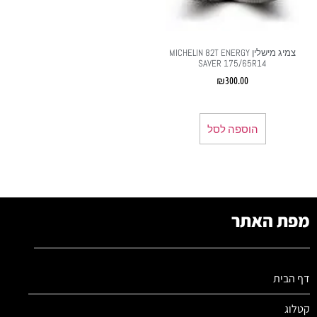
צמיג מישלין MICHELIN 82T ENERGY
SAVER 175/65R14
₪
300.00
הוספה לסל
מפת האתר
דף הבית
קטלוג