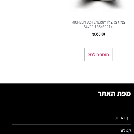
צמיג מישלין MICHELIN 82H ENERGY
SAVER 185/60R14
₪
350.00
הוספה לסל
מפת האתר
דף הבית
קטלוג