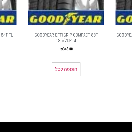
GOODYEA
‏GOODYEAR EFFIGRIP COMPACT 88T
 84T TL
185/70R14
₪
345.00
הוספה לסל