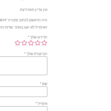
אין עדיין חוות דעת.
היה הראשון לכתוב סקירה “Goodyear EfficientGrip Compact 88T 185/70R14”
האימייל לא יוצג באתר.
שדות הח
הדירוג שלך
*
הביקורת שלך
*
שם
*
אימייל
*