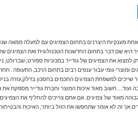
 אחת מענקיות היצרנים בתחום הצמיגים עם למעלה ממאה שנות
יר היא שם דבר בתחום החדשנות הטכנולוגית ואת הצמיגים שלה
תן למצוא את הצמיגים של גודייר במכוניות ספורט, שברולט, נ
גים ומוצרי גומי עבור ענפים רבים בתחום הרכב, התעופה . תחת
ייר שייכים למשפחת הצמיגים החכמים בחסכון בדלק,עזרה בניק
ה ועוד… חשוב מאוד איכות המוצר וחברת גודייר מספקת את הס
גבוהה מאוד של צמיגים. אם אתם צריכים להחליף את הצמיגים
ים אך זה לא אומר שתחפשו את הזול ביותר, האיכות והבטיחו