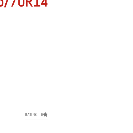
5/70R14
RATING: 0