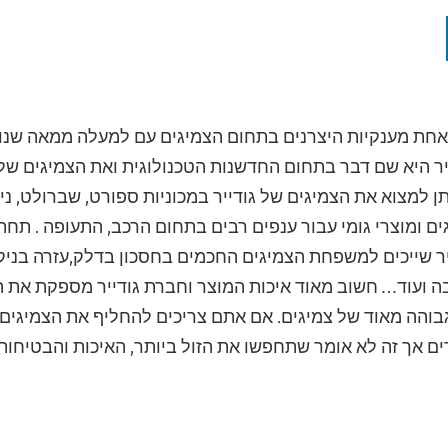
 אחת מענקיות היצרנים בתחום הצמיגים עם למעלה ממאה שנות
יר היא שם דבר בתחום החדשנות הטכנולוגית ואת הצמיגים שלה
תן למצוא את הצמיגים של גודייר במכוניות ספורט, שברולט, נ
גים ומוצרי גומי עבור ענפים רבים בתחום הרכב, התעופה . תחת
ייר שייכים למשפחת הצמיגים החכמים בחסכון בדלק,עזרה בניק
ה ועוד… חשוב מאוד איכות המוצר וחברת גודייר מספקת את הס
גבוהה מאוד של צמיגים. אם אתם צריכים להחליף את הצמיגים
ים אך זה לא אומר שתחפשו את הזול ביותר, האיכות והבטיחו