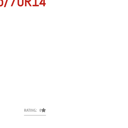
5/70R14
RATING: 0