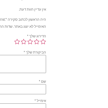
אין עדיין חוות דעת.
היה הראשון לכתוב סקירה “Goodyear Cargo IV/MI 107/105R G26 TL 195/75R16C”
האימייל לא יוצג באתר.
שדות הח
הדירוג שלך
*
הביקורת שלך
*
שם
*
אימייל
*