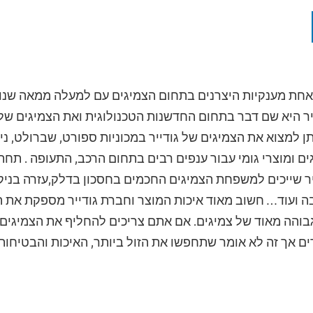
 אחת מענקיות היצרנים בתחום הצמיגים עם למעלה ממאה שנות
יר היא שם דבר בתחום החדשנות הטכנולוגית ואת הצמיגים שלה
תן למצוא את הצמיגים של גודייר במכוניות ספורט, שברולט, נ
גים ומוצרי גומי עבור ענפים רבים בתחום הרכב, התעופה . תחת
ייר שייכים למשפחת הצמיגים החכמים בחסכון בדלק,עזרה בניק
ה ועוד… חשוב מאוד איכות המוצר וחברת גודייר מספקת את הס
גבוהה מאוד של צמיגים. אם אתם צריכים להחליף את הצמיגים
ים אך זה לא אומר שתחפשו את הזול ביותר, האיכות והבטיחו