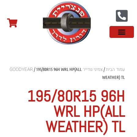
צור קשר
פנצ'ריה בראשון לציון
צמיגי שטח
צמיגים סינים
צמיגי רכב מסחרי
צמיגי ספורט
צמיגים לטסלה
צמיגים במבצע
מידע מקצועי
עמוד הבית
צמיגי גודייר GOODYEAR
/ 195/80R15 96H WRL HP(ALL
/
WEATHER) TL
195/80R15 96H
WRL HP(ALL
WEATHER) TL