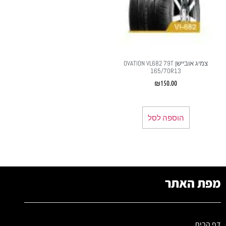
צמיג אוביישן OVATION VL682 79T
165/70R13
₪
150.00
הוספה לסל
מפת האתר
דף הבית