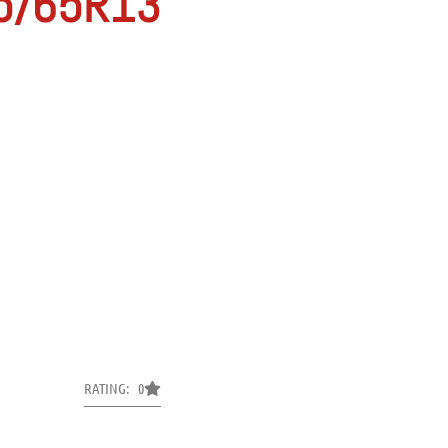
5/65R13
RATING: 0