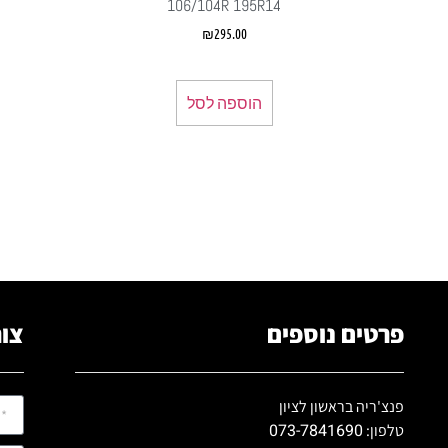
106/104R 195R14
₪
295.00
הוספה לסל
פרטים נוספים
צור
פנצ'ריה בראשון לציון
073-7841690
טלפון: