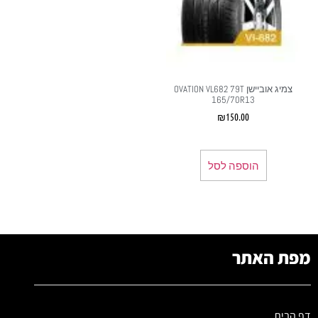
צמיג אוביישן OVATION VL682 79T
165/70R13
₪
150.00
הוספה לסל
מפת האתר
דף הבית