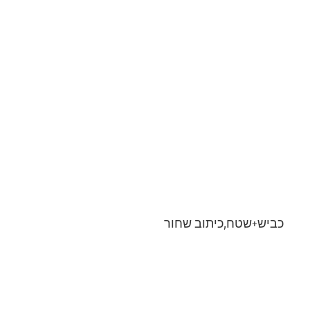
כביש+שטח,כיתוב שחור