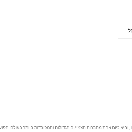
ל
Maxxis נוסדה בטייוואן בשנת 1967, והיא כיום אחת מחברות הצמיגים הגדולות והמכובדות ביותר בע