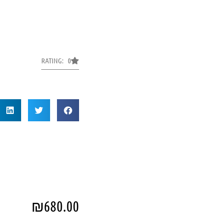
RATING: 0
₪
680.00