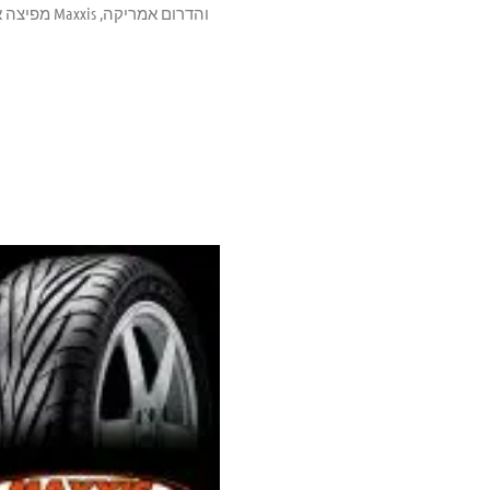
והדרום אמריקה, Maxxis מפיצה את מוצריה בכ -170 מדינות ומעסיק יותר מ 22,000 אנשים.