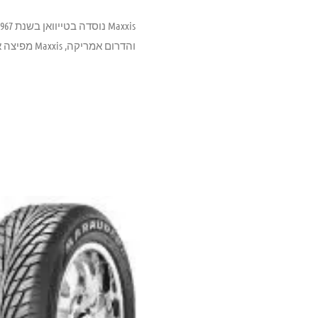
והדרום אמריקה, Maxxis מפיצה את מוצריה בכ -170 מדינות ומעסיק יותר מ 22,000 אנשים.