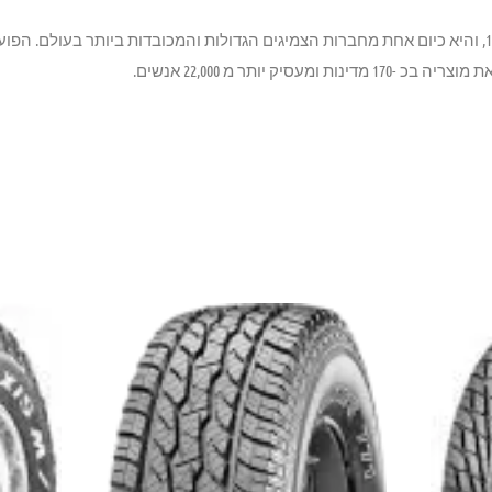
Maxxis נוסדה בטייוואן בשנת 1967, והיא כיום אחת מחברות הצמיגים הגדולות והמכובדות ביותר בע