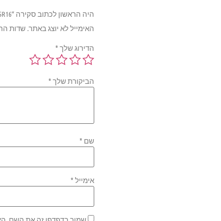
היה הראשון לכתוב סקירה “MAXXIS 6PR MT764 108/104N 265/75R16”
האימייל לא יוצג באתר.
שדות הח
הדירוג שלך
*
הביקורת שלך
*
שם
*
אימייל
*
שמור בדפדפן זה את השם, הא