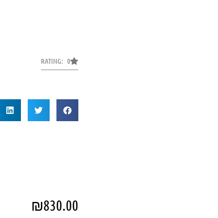
RATING: 0
₪
830.00