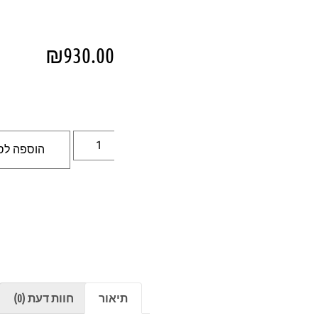
₪
930.00
הוספה לס
תיאור
חוות דעת (0)