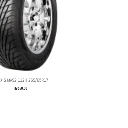
XIS MAS2 112H 265/65R17
₪
660.00