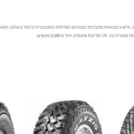
Maxxis נוסדה בטייוואן בשנת 1967, והיא כיום אחת מחברות הצמיגים הגדולות והמכובדות ביותר בע