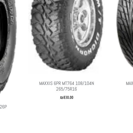
MAXXIS 6PR MT764 108/104N
MAX
265/75R16
₪
830.00
126P