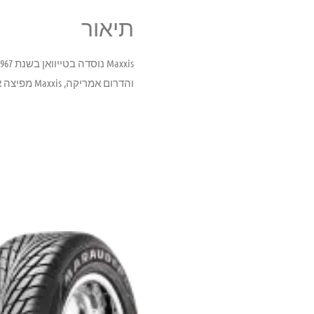
תיאור
והדרום אמריקה, Maxxis מפיצה את מוצריה בכ -170 מדינות ומעסיק יותר מ 22,000 אנשים.