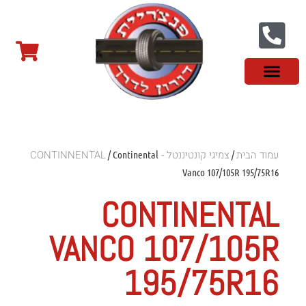
צור קשר
פנצ'ריה בראשון לציון
צמיגי שטח
צמיגים סינים
צמיגי רכב מסחרי
צמיגי ספורט
צמיגים לטסלה
צמיגים במבצע
מידע מקצועי
עמוד הבית
צמיגי קונטיננטל - CONTINNENTAL
/ Continental
/
Vanco 107/105R 195/75R16
CONTINENTAL
VANCO 107/105R
195/75R16