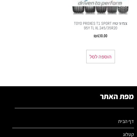
צמיגי טויו TOYO PROXES T1 SPORT
95Y TL XL 245/35R20
₪
630.00
הוספה לסל
מפת האתר
דף הבית
קטלוג