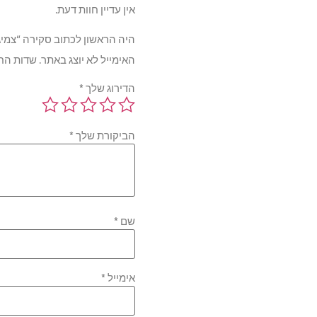
אין עדיין חוות דעת.
היה הראשון לכתוב סקירה “צמיגי טויו  T1 SPORT 101W TL 255/45R20
האימייל לא יוצג באתר.
שדות הח
הדירוג שלך
*
הביקורת שלך
*
שם
*
אימייל
*