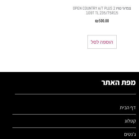
צמיגי טויו OPEN COUNTRY A/T PLUS 2
109T TL 235/75R15
₪
500.00
הוספה לסל
מפת האתר
דף הבית
קטלוג
ג'נטים