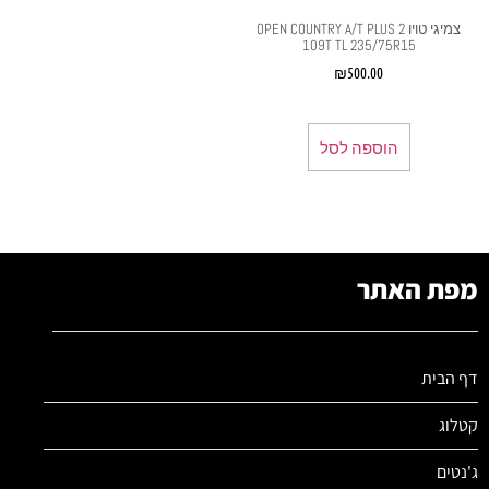
צמיגי טויו OPEN COUNTRY A/T PLUS 2
109T TL 235/75R15
₪
500.00
הוספה לסל
מפת האתר
דף הבית
קטלוג
ג'נטים