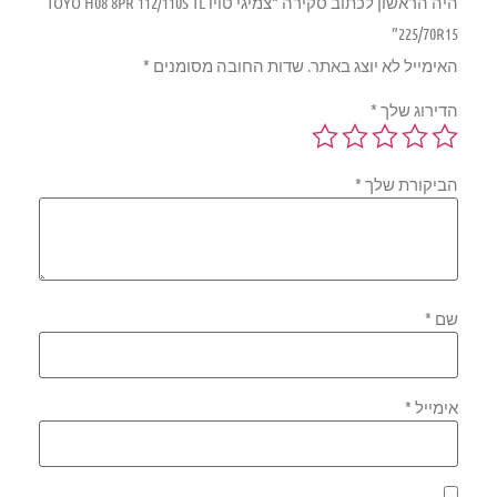
היה הראשון לכתוב סקירה “צמיגי טויו TOYO H08 8PR 112/110S TL
225/70R15”
האימייל לא יוצג באתר.
שדות החובה מסומנים
*
הדירוג שלך
*
הביקורת שלך
*
שם
*
אימייל
*