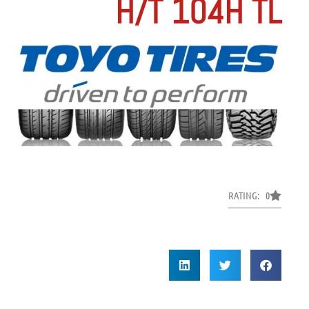
H/T 104H TL
RATING: 0